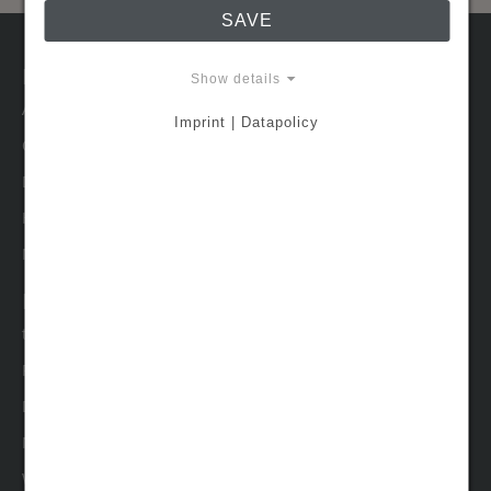
SAVE
Manufacture
Show details
ABOUT US
Imprint | Datapolicy
CRAFTMANSHIP
DESIGNER
HIGHLIGHTS
MADE TO MEASURE
Information
t-RACK
RETAILERS
DOWNLOADS
News
WOOD CARE