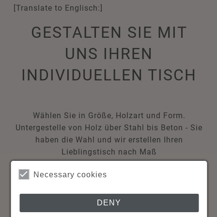
[Translate to Englisch:]
GESTALTEN SIE MIT
UNS IHREN
INDIVIDUELLEN TISCH
Wählen Sie in Größe, Holzart und Form.
Untergestelle von Holz über Stahl bis Beton - Sie
haben die Wahl und wir erstellen Ihren
Lieblingstisch nach Maß
Necessary cookies
DENY