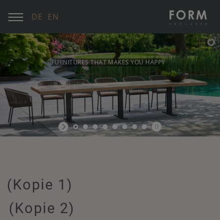
DE
EN
FURNITURES THAT MAKES YOU HAPPY
(Kopie 1)
(Kopie 2)