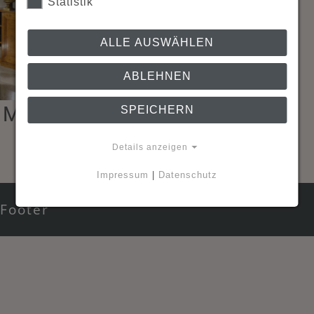
Statistik
ALLE AUSWÄHLEN
ABLEHNEN
Main Content Area Bottom
SPEICHERN
Details anzeigen
Impressum
|
Datenschutz
Footer